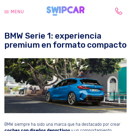
Saltar
Saltar
al
a
MENU
contenido
la
Tu
principal
barra
vida
lateral
BMW Serie 1: experiencia
cambia,
principal
tu
premium en formato compacto
coche
también
BMW siempre ha sido una marca que ha destacado por crear
coches con diseños deportivos
y un comportamiento