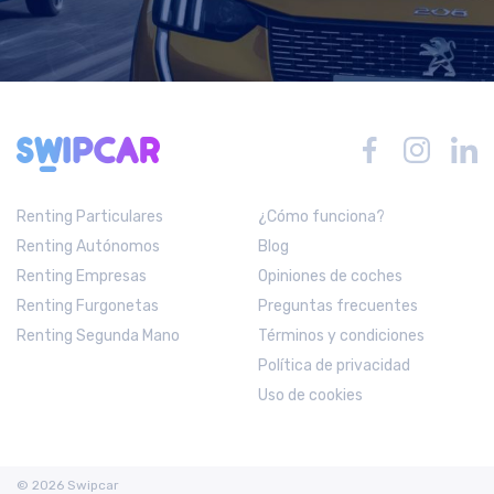
Renting Particulares
¿Cómo funciona?
Renting Autónomos
Blog
Renting Empresas
Opiniones de coches
Renting Furgonetas
Preguntas frecuentes
Renting Segunda Mano
Términos y condiciones
Política de privacidad
Uso de cookies
© 2026 Swipcar