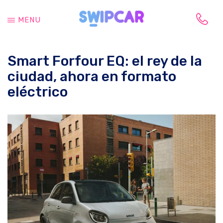
Saltar
Saltar
al
a
MENU
contenido
la
Tu
principal
barra
vida
lateral
Smart Forfour EQ: el rey de la
cambia,
principal
tu
ciudad, ahora en formato
coche
eléctrico
también