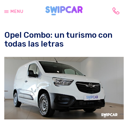
Saltar
Saltar
al
a
MENU
contenido
la
Tu
principal
barra
vida
lateral
Opel Combo: un turismo con
cambia,
principal
tu
todas las letras
coche
también