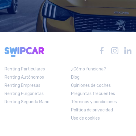
Renting Particulares
¿Cómo funciona?
Renting Autónomos
Blog
Renting Empresas
Opiniones de coches
Renting Furgonetas
Preguntas frecuentes
Renting Segunda Mano
Términos y condiciones
Política de privacidad
Uso de cookies