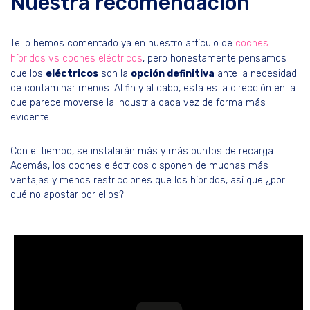
Nuestra recomendación
Te lo hemos comentado ya en nuestro artículo de
coches
híbridos vs coches eléctricos
, pero honestamente pensamos
que los
eléctricos
son la
opción definitiva
ante la necesidad
de contaminar menos. Al fin y al cabo, esta es la dirección en la
que parece moverse la industria cada vez de forma más
evidente.
Con el tiempo, se instalarán más y más puntos de recarga.
Además, los coches eléctricos disponen de muchas más
ventajas y menos restricciones que los híbridos, así que ¿por
qué no apostar por ellos?