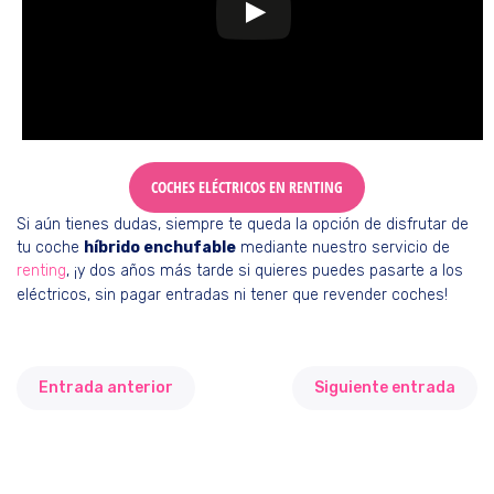
COCHES ELÉCTRICOS EN RENTING
Si aún tienes dudas, siempre te queda la opción de disfrutar de
tu coche
híbrido enchufable
mediante nuestro servicio de
renting
, ¡y dos años más tarde si quieres puedes pasarte a los
eléctricos, sin pagar entradas ni tener que revender coches!
Entrada anterior
Siguiente entrada