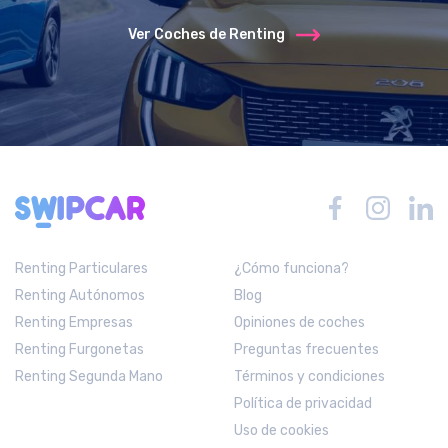
Ver Coches de Renting
Renting Particulares
¿Cómo funciona?
Renting Autónomos
Blog
Renting Empresas
Opiniones de coches
Renting Furgonetas
Preguntas frecuentes
Renting Segunda Mano
Términos y condiciones
Política de privacidad
Uso de cookies