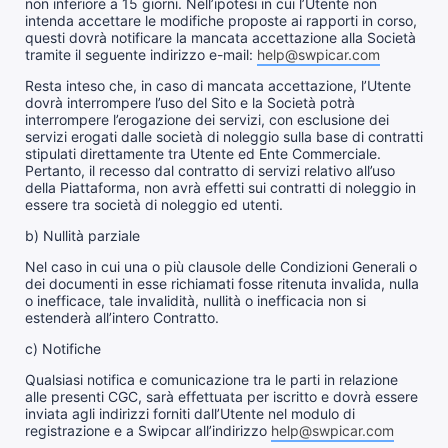
non inferiore a 15 giorni. Nell’ipotesi in cui l’Utente non
intenda accettare le modifiche proposte ai rapporti in corso,
questi dovrà notificare la mancata accettazione alla Società
tramite il seguente indirizzo e-mail:
help@swpicar.com
Resta inteso che, in caso di mancata accettazione, l’Utente
dovrà interrompere l’uso del Sito e la Società potrà
interrompere l’erogazione dei servizi, con esclusione dei
servizi erogati dalle società di noleggio sulla base di contratti
stipulati direttamente tra Utente ed Ente Commerciale.
Pertanto, il recesso dal contratto di servizi relativo all’uso
della Piattaforma, non avrà effetti sui contratti di noleggio in
essere tra società di noleggio ed utenti.
b) Nullità parziale
Nel caso in cui una o più clausole delle Condizioni Generali o
dei documenti in esse richiamati fosse ritenuta invalida, nulla
o inefficace, tale invalidità, nullità o inefficacia non si
estenderà all’intero Contratto.
c) Notifiche
Qualsiasi notifica e comunicazione tra le parti in relazione
alle presenti CGC, sarà effettuata per iscritto e dovrà essere
inviata agli indirizzi forniti dall’Utente nel modulo di
registrazione e a Swipcar all’indirizzo
help@swpicar.com