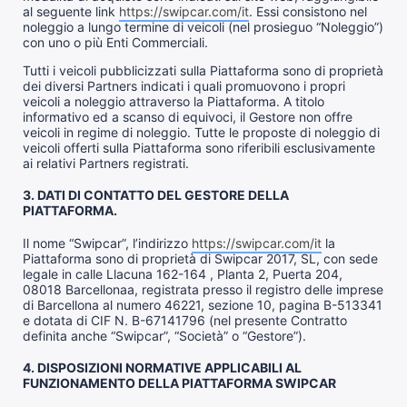
al seguente link
https://swipcar.com/it
. Essi consistono nel
noleggio a lungo termine di veicoli (nel prosieguo “Noleggio”)
con uno o più Enti Commerciali.
Tutti i veicoli pubblicizzati sulla Piattaforma sono di proprietà
dei diversi Partners indicati i quali promuovono i propri
veicoli a noleggio attraverso la Piattaforma. A titolo
informativo ed a scanso di equivoci, il Gestore non offre
veicoli in regime di noleggio. Tutte le proposte di noleggio di
veicoli offerti sulla Piattaforma sono riferibili esclusivamente
ai relativi Partners registrati.
3. DATI DI CONTATTO DEL GESTORE DELLA
PIATTAFORMA.
Il nome “Swipcar”, l’indirizzo
https://swipcar.com/it
la
Piattaforma sono di proprietà di Swipcar 2017, SL, con sede
legale in calle Llacuna 162-164 , Planta 2, Puerta 204,
08018 Barcellonaa, ​​registrata presso il registro delle imprese
di Barcellona al numero 46221, sezione 10, pagina B-513341
e dotata di CIF N. B-67141796 (nel presente Contratto
definita anche “Swipcar”, “Società” o “Gestore”).
4. DISPOSIZIONI NORMATIVE APPLICABILI AL
FUNZIONAMENTO DELLA PIATTAFORMA SWIPCAR