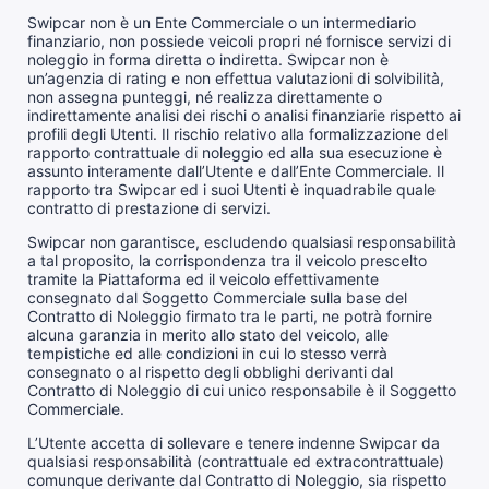
Swipcar non è un Ente Commerciale o un intermediario
finanziario, non possiede veicoli propri né fornisce servizi di
noleggio in forma diretta o indiretta. Swipcar non è
un’agenzia di rating e non effettua valutazioni di solvibilità,
non assegna punteggi, né realizza direttamente o
indirettamente analisi dei rischi o analisi finanziarie rispetto ai
profili degli Utenti. Il rischio relativo alla formalizzazione del
rapporto contrattuale di noleggio ed alla sua esecuzione è
assunto interamente dall’Utente e dall’Ente Commerciale. Il
rapporto tra Swipcar ed i suoi Utenti è inquadrabile quale
contratto di prestazione di servizi.
Swipcar non garantisce, escludendo qualsiasi responsabilità
a tal proposito, la corrispondenza tra il veicolo prescelto
tramite la Piattaforma ed il veicolo effettivamente
consegnato dal Soggetto Commerciale sulla base del
Contratto di Noleggio firmato tra le parti, ne potrà fornire
alcuna garanzia in merito allo stato del veicolo, alle
tempistiche ed alle condizioni in cui lo stesso verrà
consegnato o al rispetto degli obblighi derivanti dal
Contratto di Noleggio di cui unico responsabile è il Soggetto
Commerciale.
L’Utente accetta di sollevare e tenere indenne Swipcar da
qualsiasi responsabilità (contrattuale ed extracontrattuale)
comunque derivante dal Contratto di Noleggio, sia rispetto