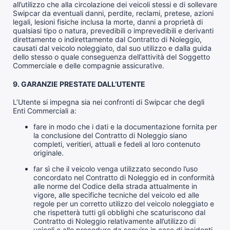
all’utilizzo che alla circolazione dei veicoli stessi e di sollevare
Swipcar da eventuali danni, perdite, reclami, pretese, azioni
legali, lesioni fisiche inclusa la morte, danni a proprietà di
qualsiasi tipo o natura, prevedibili o imprevedibili e derivanti
direttamente o indirettamente dal Contratto di Noleggio,
causati dal veicolo noleggiato, dal suo utilizzo e dalla guida
dello stesso o quale conseguenza dell’attività del Soggetto
Commerciale e delle compagnie assicurative.
9. GARANZIE PRESTATE DALL’UTENTE
L’Utente si impegna sia nei confronti di Swipcar che degli
Enti Commerciali a:
fare in modo che i dati e la documentazione fornita per
la conclusione del Contratto di Noleggio siano
completi, veritieri, attuali e fedeli al loro contenuto
originale.
far sì che il veicolo venga utilizzato secondo l’uso
concordato nel Contratto di Noleggio ed in conformità
alle norme del Codice della strada attualmente in
vigore, alle specifiche tecniche del veicolo ed alle
regole per un corretto utilizzo del veicolo noleggiato e
che rispetterà tutti gli obblighi che scaturiscono dal
Contratto di Noleggio relativamente all’utilizzo di
veicoli e alle procedure da seguire in caso di incidenti